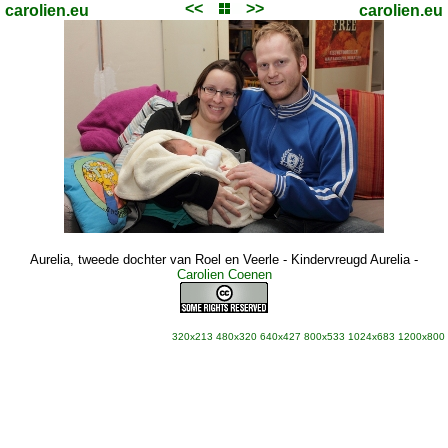
<<
>>
carolien.eu
carolien.eu
Aurelia, tweede dochter van Roel en Veerle - Kindervreugd Aurelia
-
Carolien Coenen
320x213
480x320
640x427
800x533
1024x683
1200x800