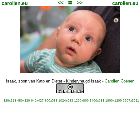
<<
>>
carolien.eu
carolien.eu
Isaak, zoon van Kato en Dieter - Kindervreugd Isaak
-
Carolien Coenen
320x213
480x320
640x427
800x533
1024x683
1200x800
1400x933
1800x1200
5267x3511