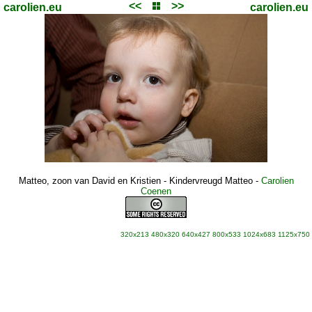
<<
>>
carolien.eu
carolien.eu
Matteo, zoon van David en Kristien - Kindervreugd Matteo
-
Carolien
Coenen
320x213
480x320
640x427
800x533
1024x683
1125x750