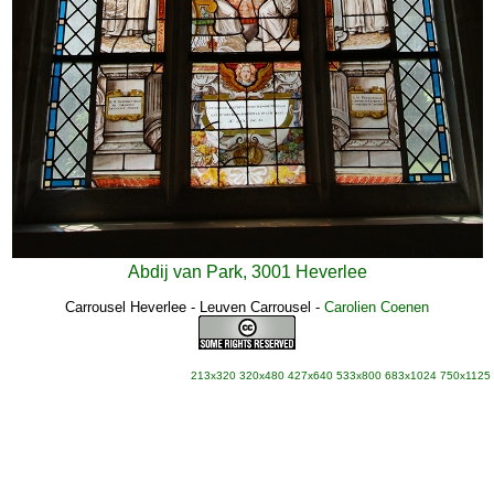
Abdij van Park, 3001 Heverlee
Carrousel Heverlee - Leuven Carrousel
-
Carolien Coenen
213x320
320x480
427x640
533x800
683x1024
750x1125