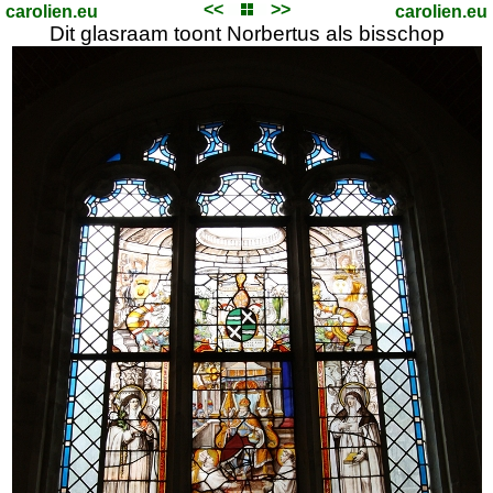
<<
>>
carolien.eu
carolien.eu
Dit glasraam toont Norbertus als bisschop