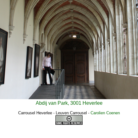
Abdij van Park, 3001 Heverlee
Carrousel Heverlee - Leuven Carrousel
-
Carolien Coenen