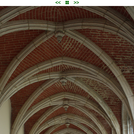
<<
>>