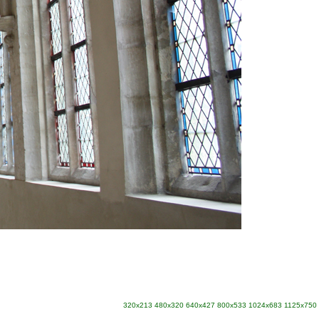
320x213
480x320
640x427
800x533
1024x683
1125x750