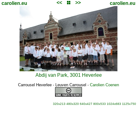
<<
>>
carolien.eu
carolien.eu
Abdij van Park, 3001 Heverlee
Carrousel Heverlee - Leuven Carrousel
-
Carolien Coenen
320x213
480x320
640x427
800x533
1024x683
1125x750