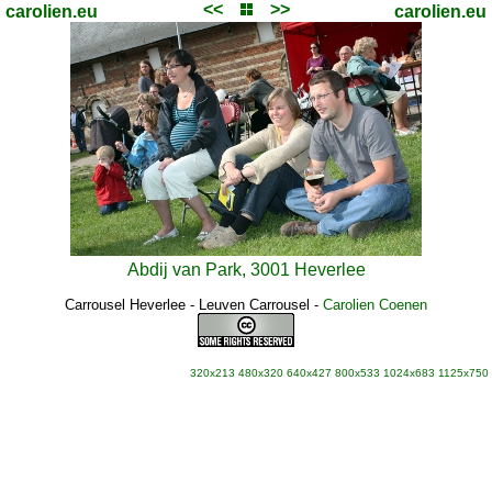
<<
>>
carolien.eu
carolien.eu
Abdij van Park, 3001 Heverlee
Carrousel Heverlee - Leuven Carrousel
-
Carolien Coenen
320x213
480x320
640x427
800x533
1024x683
1125x750