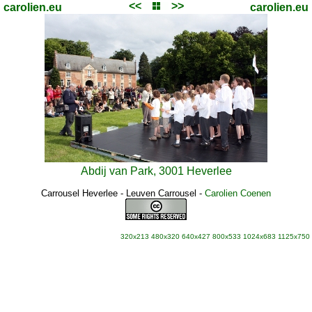
<<
>>
carolien.eu
carolien.eu
Abdij van Park, 3001 Heverlee
Carrousel Heverlee - Leuven Carrousel
-
Carolien Coenen
320x213
480x320
640x427
800x533
1024x683
1125x750