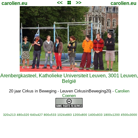
<<
>>
carolien.eu
carolien.eu
Arenbergkasteel, Katholieke Universiteit Leuven, 3001 Leuven,
België
20 jaar Cirkus in Beweging - Leuven CirkusinBeweging20j
-
Carolien
Coenen
320x213
480x320
640x427
800x533
1024x683
1200x800
1400x933
1800x1200
4500x3000