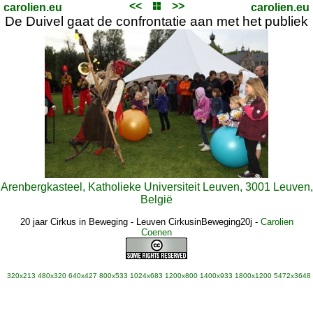
<<
>>
carolien.eu
carolien.eu
De Duivel gaat de confrontatie aan met het publiek
Arenbergkasteel, Katholieke Universiteit Leuven, 3001 Leuven,
België
20 jaar Cirkus in Beweging - Leuven CirkusinBeweging20j
-
Carolien
Coenen
320x213
480x320
640x427
800x533
1024x683
1200x800
1400x933
1800x1200
5472x3648