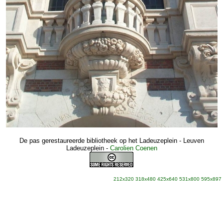
De pas gerestaureerde bibliotheek op het Ladeuzeplein - Leuven
Ladeuzeplein
-
Carolien Coenen
212x320
318x480
425x640
531x800
595x897