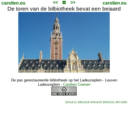
<<
>>
carolien.eu
carolien.eu
De toren van de bilbiotheek bevat een beiaard
De pas gerestaureerde bibliotheek op het Ladeuzeplein - Leuven
Ladeuzeplein
-
Carolien Coenen
320x212
480x318
640x425
800x531
897x595