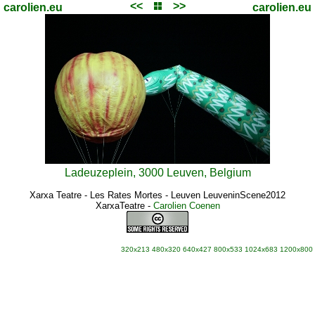
<<
>>
carolien.eu
carolien.eu
Ladeuzeplein, 3000 Leuven, Belgium
Xarxa Teatre - Les Rates Mortes - Leuven LeuveninScene2012
XarxaTeatre
-
Carolien Coenen
320x213
480x320
640x427
800x533
1024x683
1200x800