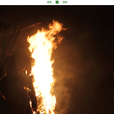
<<
>>