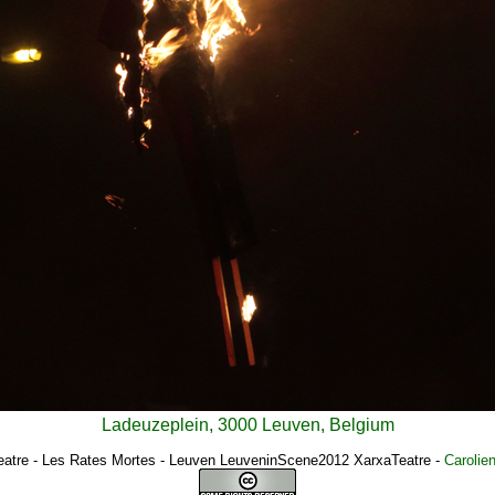
Ladeuzeplein, 3000 Leuven, Belgium
eatre - Les Rates Mortes - Leuven LeuveninScene2012 XarxaTeatre
-
Carolie