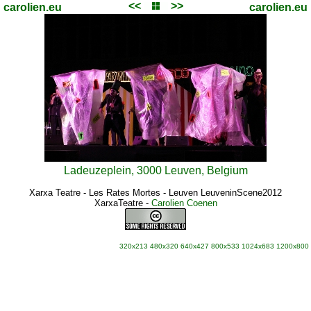
<<
>>
carolien.eu
carolien.eu
Ladeuzeplein, 3000 Leuven, Belgium
Xarxa Teatre - Les Rates Mortes - Leuven LeuveninScene2012
XarxaTeatre
-
Carolien Coenen
320x213
480x320
640x427
800x533
1024x683
1200x800