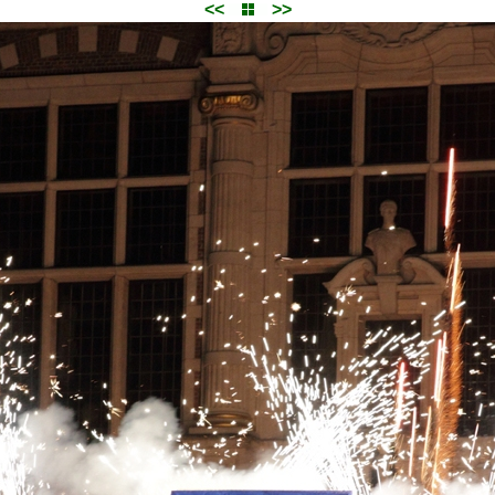
<<
>>