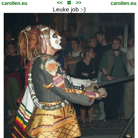
<<
>>
carolien.eu
carolien.eu
Leuke job :-)