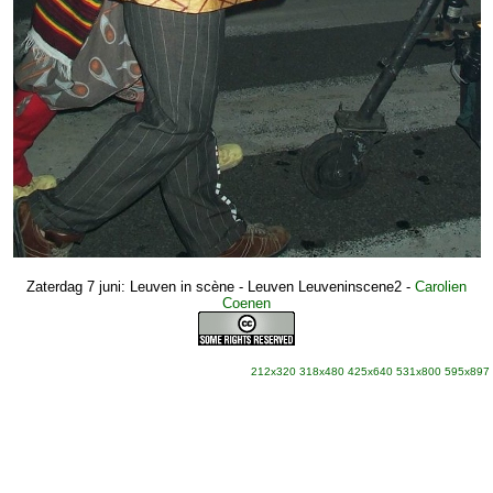
Zaterdag 7 juni: Leuven in scène - Leuven Leuveninscene2
-
Carolien
Coenen
212x320
318x480
425x640
531x800
595x897