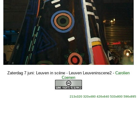
Zaterdag 7 juni: Leuven in scène - Leuven Leuveninscene2
-
Carolien
Coenen
213x320
320x480
426x640
533x800
596x895