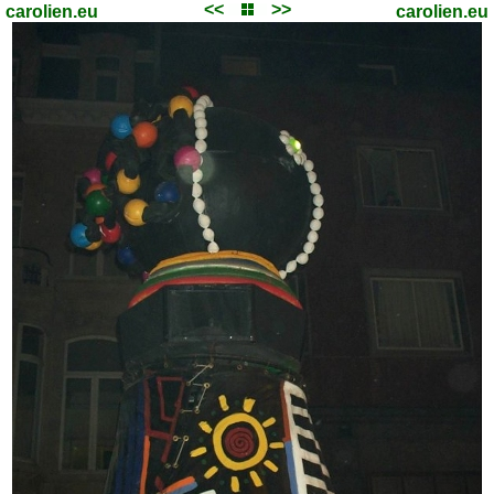
<<
>>
carolien.eu
carolien.eu