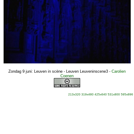
Zondag 9 juni: Leuven in scène - Leuven Leuveninscene3
-
Carolien
Coenen
213x320
319x480
425x640
531x800
595x896