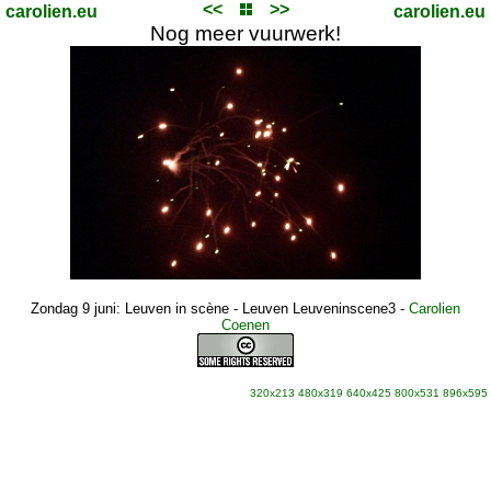
<<
>>
carolien.eu
carolien.eu
Nog meer vuurwerk!
Zondag 9 juni: Leuven in scène - Leuven Leuveninscene3
-
Carolien
Coenen
320x213
480x319
640x425
800x531
896x595