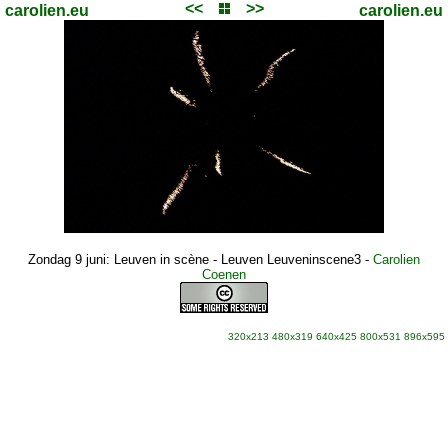
<<
>>
carolien.eu
carolien.eu
Zondag 9 juni: Leuven in scène - Leuven Leuveninscene3
-
Carolien
Coenen
320x213
480x319
640x425
800x531
896x595