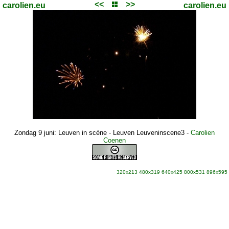
<<
>>
carolien.eu
carolien.eu
Zondag 9 juni: Leuven in scène - Leuven Leuveninscene3
-
Carolien
Coenen
320x213
480x319
640x425
800x531
896x595