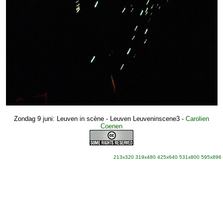
Zondag 9 juni: Leuven in scène - Leuven Leuveninscene3
-
Carolien
Coenen
213x320
319x480
425x640
531x800
595x896