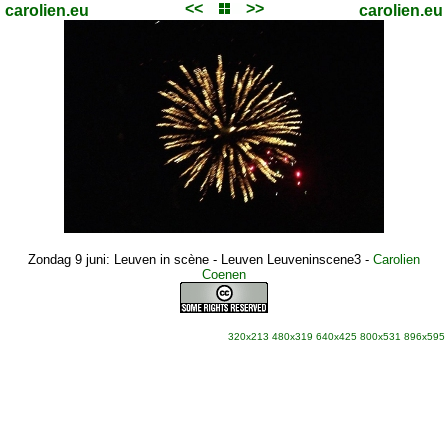
<<
>>
carolien.eu
carolien.eu
Zondag 9 juni: Leuven in scène - Leuven Leuveninscene3
-
Carolien
Coenen
320x213
480x319
640x425
800x531
896x595