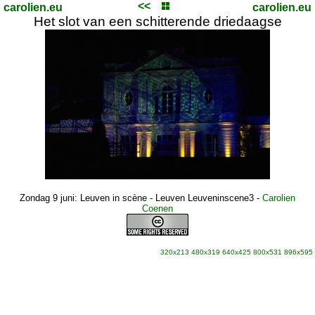
<<
carolien.eu
carolien.eu
Het slot van een schitterende driedaagse
Zondag 9 juni: Leuven in scène - Leuven Leuveninscene3
-
Carolien
Coenen
320x213
480x319
640x425
800x531
896x595