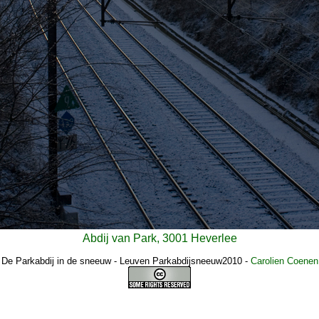
Abdij van Park, 3001 Heverlee
De Parkabdij in de sneeuw - Leuven Parkabdijsneeuw2010
-
Carolien Coenen