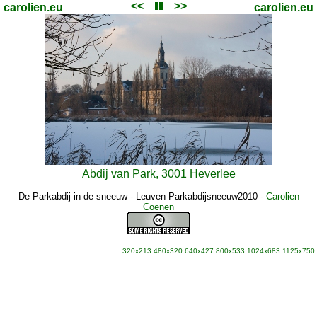
<<
>>
carolien.eu
carolien.eu
Abdij van Park, 3001 Heverlee
De Parkabdij in de sneeuw - Leuven Parkabdijsneeuw2010
-
Carolien
Coenen
320x213
480x320
640x427
800x533
1024x683
1125x750