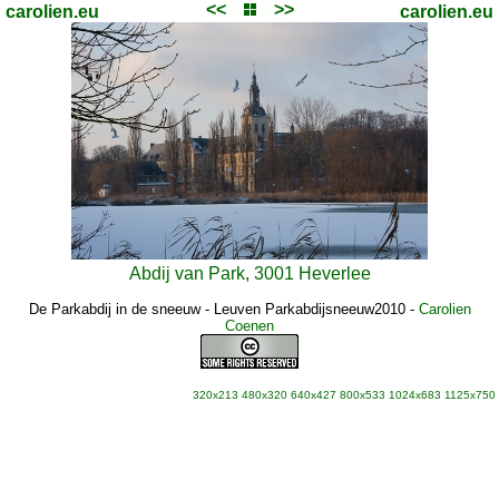
<<
>>
carolien.eu
carolien.eu
Abdij van Park, 3001 Heverlee
De Parkabdij in de sneeuw - Leuven Parkabdijsneeuw2010
-
Carolien
Coenen
320x213
480x320
640x427
800x533
1024x683
1125x750