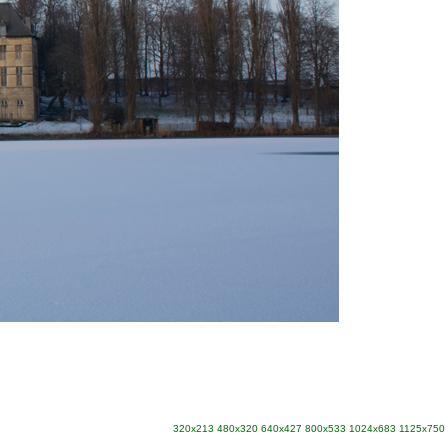
320x213
480x320
640x427
800x533
1024x683
1125x750