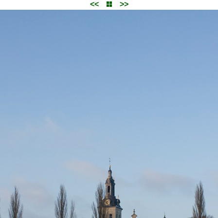
<<
>>