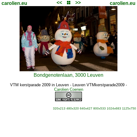
<<
>>
carolien.eu
carolien.eu
Bondgenotenlaan, 3000 Leuven
VTM kerstparade 2009 in Leuven - Leuven VTMkerstparade2009
-
Carolien Coenen
320x213
480x320
640x427
800x533
1024x683
1125x750