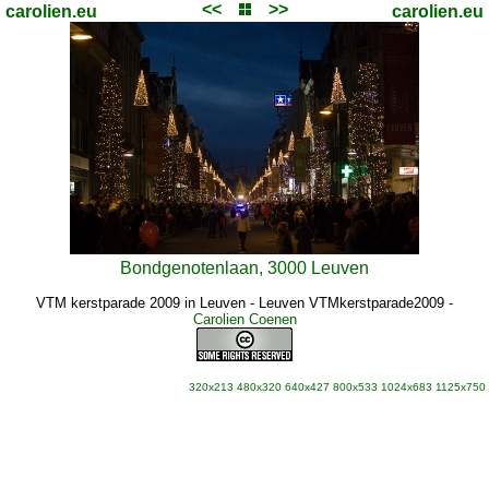
<<
>>
carolien.eu
carolien.eu
Bondgenotenlaan, 3000 Leuven
VTM kerstparade 2009 in Leuven - Leuven VTMkerstparade2009
-
Carolien Coenen
320x213
480x320
640x427
800x533
1024x683
1125x750