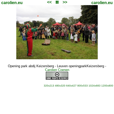
<<
>>
carolien.eu
carolien.eu
Opening park abdij Keizersberg - Leuven openingparkKeizersberg
-
Carolien Coenen
320x213
480x320
640x427
800x533
1024x683
1200x800