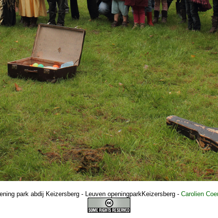
ning park abdij Keizersberg - Leuven openingparkKeizersberg
-
Carolien Coe