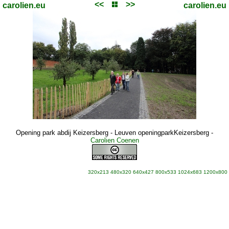
<<
>>
carolien.eu
carolien.eu
Opening park abdij Keizersberg - Leuven openingparkKeizersberg
-
Carolien Coenen
320x213
480x320
640x427
800x533
1024x683
1200x800