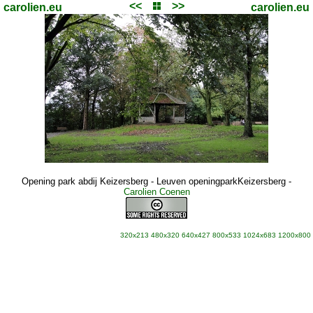
<<
>>
carolien.eu
carolien.eu
Opening park abdij Keizersberg - Leuven openingparkKeizersberg
-
Carolien Coenen
320x213
480x320
640x427
800x533
1024x683
1200x800