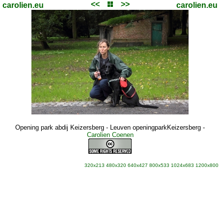
<<
>>
carolien.eu
carolien.eu
Opening park abdij Keizersberg - Leuven openingparkKeizersberg
-
Carolien Coenen
320x213
480x320
640x427
800x533
1024x683
1200x800