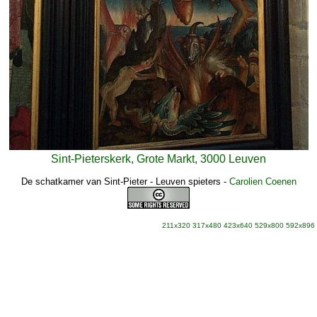
Sint-Pieterskerk, Grote Markt, 3000 Leuven
De schatkamer van Sint-Pieter - Leuven spieters
-
Carolien Coenen
211x320
317x480
423x640
529x800
592x896