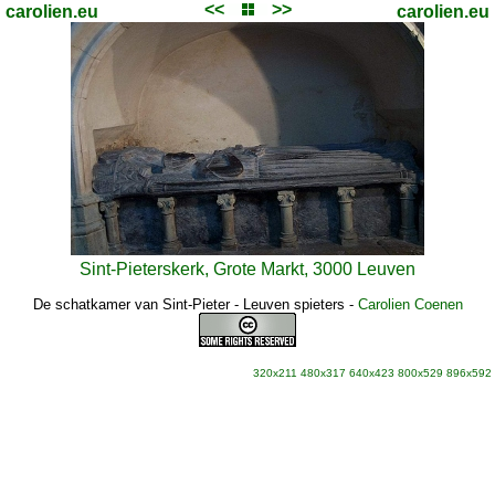
<<
>>
carolien.eu
carolien.eu
Sint-Pieterskerk, Grote Markt, 3000 Leuven
De schatkamer van Sint-Pieter - Leuven spieters
-
Carolien Coenen
320x211
480x317
640x423
800x529
896x592