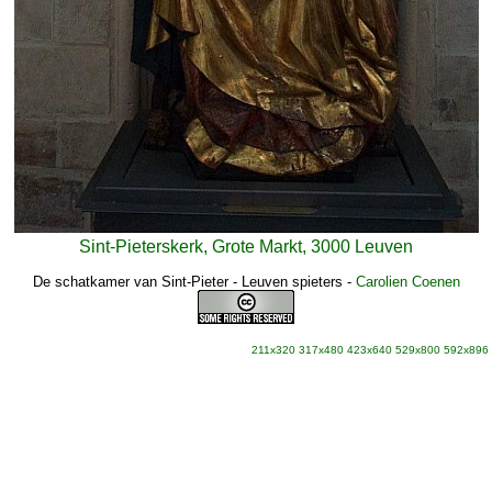
Sint-Pieterskerk, Grote Markt, 3000 Leuven
De schatkamer van Sint-Pieter - Leuven spieters
-
Carolien Coenen
211x320
317x480
423x640
529x800
592x896