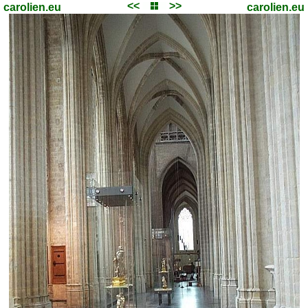
<<
>>
carolien.eu
carolien.eu