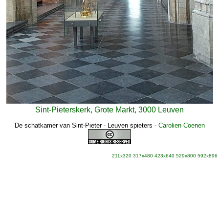
Sint-Pieterskerk, Grote Markt, 3000 Leuven
De schatkamer van Sint-Pieter - Leuven spieters
-
Carolien Coenen
211x320
317x480
423x640
529x800
592x896