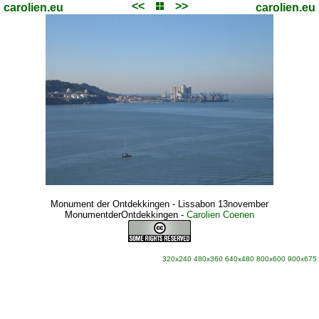
<<
>>
carolien.eu
carolien.eu
Monument der Ontdekkingen - Lissabon 13november
MonumentderOntdekkingen
-
Carolien Coenen
320x240
480x360
640x480
800x600
900x675