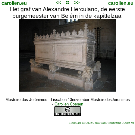
<<
>>
carolien.eu
carolien.eu
Het graf van Alexandre Herculano, de eerste
burgemeester van Belém in de kapittelzaal
Mosteiro dos Jerónimos - Lissabon 13november MosteirodosJeronimos
-
Carolien Coenen
320x240
480x360
640x480
800x600
900x675