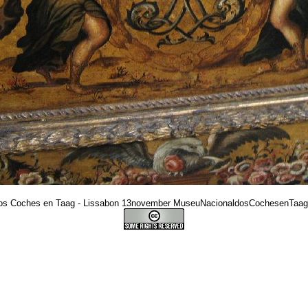
os Coches en Taag - Lissabon 13november MuseuNacionaldosCochesenTaag