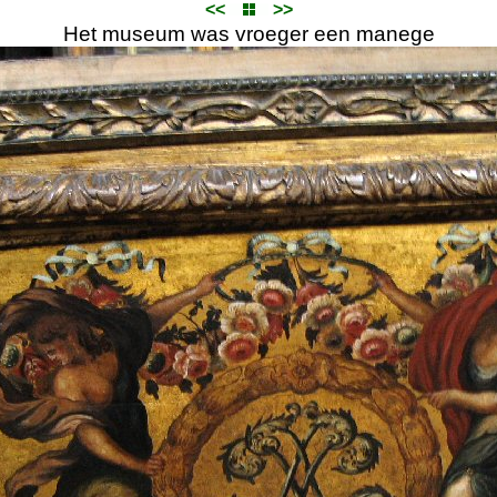
<<
>>
Het museum was vroeger een manege