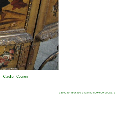
-
Carolien Coenen
320x240
480x360
640x480
800x600
900x675