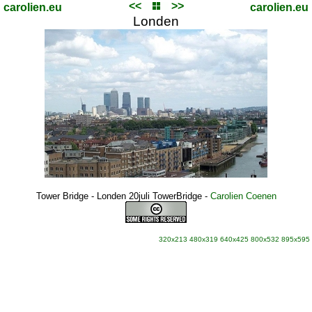
<<
>>
carolien.eu
carolien.eu
Londen
Tower Bridge - Londen 20juli TowerBridge
-
Carolien Coenen
320x213
480x319
640x425
800x532
895x595