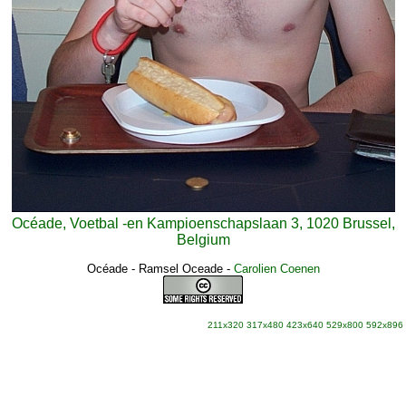
Océade, Voetbal -en Kampioenschapslaan 3, 1020 Brussel,
Belgium
Océade - Ramsel Oceade
-
Carolien Coenen
211x320
317x480
423x640
529x800
592x896