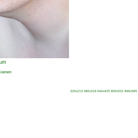
ium
Coenen
320x213
480x319
640x425
800x531
896x595