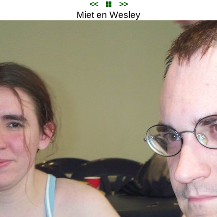
<<
>>
Miet en Wesley