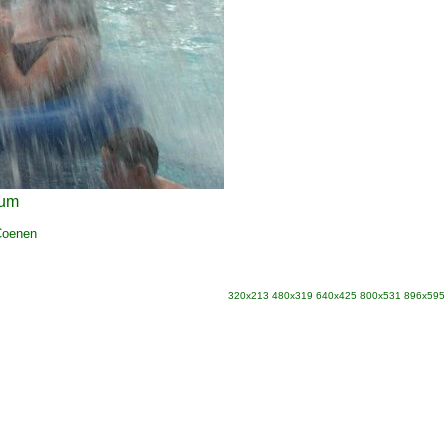
ium
Coenen
320x213
480x319
640x425
800x531
896x595