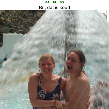
<<
>>
Brr, dat is koud