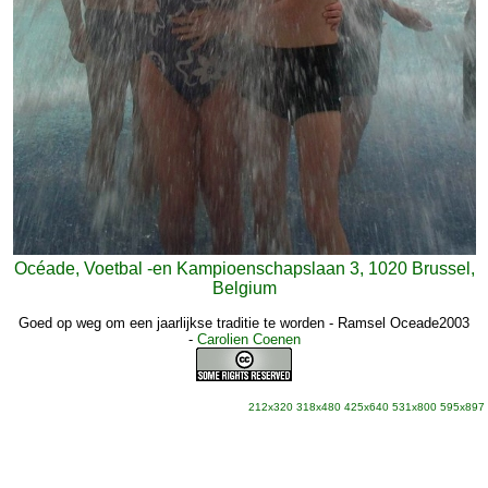
Océade, Voetbal -en Kampioenschapslaan 3, 1020 Brussel,
Belgium
Goed op weg om een jaarlijkse traditie te worden - Ramsel Oceade2003
-
Carolien Coenen
212x320
318x480
425x640
531x800
595x897