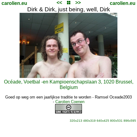
<<
>>
carolien.eu
carolien.eu
Dirk & Dirk, just being, well, Dirk
Océade, Voetbal -en Kampioenschapslaan 3, 1020 Brussel,
Belgium
Goed op weg om een jaarlijkse traditie te worden - Ramsel Oceade2003
-
Carolien Coenen
320x213
480x319
640x425
800x531
896x595