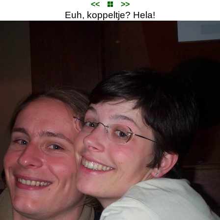
<<
>>
Euh, koppeltje? Hela!