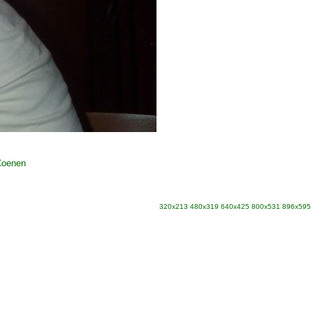
Coenen
320x213
480x319
640x425
800x531
896x595